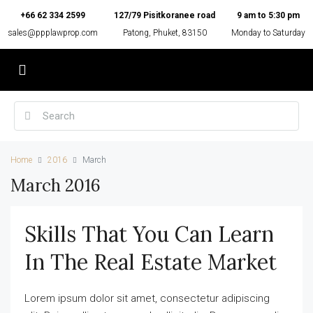
+66 62 334 2599
127/79 Pisitkoranee road
9 am to 5:30 pm
sales@ppplawprop.com
Patong, Phuket, 83150
Monday to Saturday
Home
2016
March
March 2016
Skills That You Can Learn
In The Real Estate Market
Lorem ipsum dolor sit amet, consectetur adipiscing